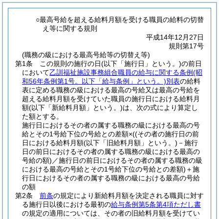
○最高号給を超える給料月額を受ける職員の給料の切替
え等に関する規則
平成14年12月27日
規則第17号
(職務の級における最高号給等の切替え等)
第1条
この規則の施行の日
(以下「施行日」という。)
の前日
において
乙訓福祉施設事務組合職員の給与に関する条例
(昭
和56年条例第1号。以下「給与条例」という。)
別表
の給料
表に定める職務の級における最高の号給又は最高の号給を
超える給料月額を受けていた職員の施行日における給料月
額
(以下「新給料月額」という。)
は、次の式により算定し
た額とする。
施行日におけるその者の属する職務の級における最高の号
給とその1号給下位の号給との差額×
(
(その者の施行日の前
日における給料月額
(以下「旧給料月額」という。)
－施行
日の前日におけるその者の属する職務の級における最高の
号給の額)
／施行日の前日におけるその者の属する職務の級
における最高の号給とその1号給下位の号給との差額)
＋施
行日におけるその者の属する職務の級における最高の号給
の額
第2条
前条
の規定により新給料月額を決定される職員に対す
る施行日以後における最初の
給与条例第5条第4項ただし書
の規定の適用については、その者の旧給料月額を受けてい