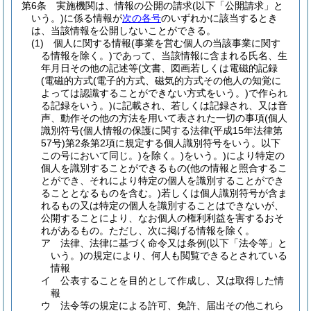
第6条
実施機関は、情報の公開の請求
(以下「公開請求」と
いう。)
に係る情報が
次の各号
のいずれかに該当するとき
は、当該情報を公開しないことができる。
(1)
個人に関する情報
(事業を営む個人の当該事業に関す
る情報を除く。)
であって、当該情報に含まれる氏名、生
年月日その他の記述等
(文書、図画若しくは電磁的記録
(電磁的方式
(電子的方式、磁気的方式その他人の知覚に
よっては認識することができない方式をいう。)
で作られ
る記録をいう。)
に記載され、若しくは記録され、又は音
声、動作その他の方法を用いて表された一切の事項
(個人
識別符号
(個人情報の保護に関する法律
(平成15年法律第
57号)
第2条第2項に規定する個人識別符号をいう。以下
この号において同じ。)
を除く。)
をいう。)
により特定の
個人を識別することができるもの
(他の情報と照合するこ
とができ、それにより特定の個人を識別することができ
ることとなるものを含む。)
若しくは個人識別符号が含ま
れるもの又は特定の個人を識別することはできないが、
公開することにより、なお個人の権利利益を害するおそ
れがあるもの。
ただし、次に掲げる情報を除く。
ア
法律、法律に基づく命令又は条例
(以下「法令等」と
いう。)
の規定により、何人も閲覧できるとされている
情報
イ
公表することを目的として作成し、又は取得した情
報
ウ
法令等の規定による許可、免許、届出その他これら