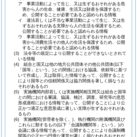
ア
事業活動によって生じ、又は生ずるおそれがある危
害から人の生命、健康、生活又は財産を保護するた
め、公開することが必要であると認められる情報
イ
違法若しくは不当な事業活動によって生じ、又は生
ずるおそれがある支障から人の生活を保護するため、
公開することが必要であると認められる情報
ウ
事業活動によって生じ、又は生ずるおそれがある侵
害から消費生活その他人の生活を保護するため、公開
することが必要であると認められる情報
(3)
法令等の規定により公開することができないとされて
いる情報
(4)
組合と国又は他の地方公共団体その他公共団体
(以下
「国等」という。)
との関係における協議、依頼等に基づ
いて作成し、又は取得した情報であって、公開すること
により国等との信頼関係又は協力関係を著しく損なうお
それがあるもの
(5)
実施機関内部若しくは実施機関相互間又は組合と国等
との間における審議、協議、検討、調査、研究等の意思
形成過程における情報であって、公開することにより公
正かつ適正な意思形成に著しい支障が生ずるおそれがあ
るもの
(6)
実施機関
(管理者を除く。)
、執行機関の附属機関及び
これらに類するもの
(以下「合議制機関等」という。)
の
会議に係る情報であって、公開することにより合議制機
関等の公正かつ円滑な運営が著しく損なわれるおそれが