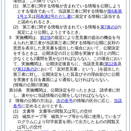
場合は、この限りでない。
(1)
第三者に関する情報が含まれている情報を公開しよう
とする場合であって、当該第三者に関する情報が
第6条第
1号エ
又は
同条第2号ただし書
に規定する情報に該当する
と認められるとき。
(2)
第三者に関する情報が含まれている情報を
第7条の2
の
規定により公開しようとするとき。
3
実施機関は、
前2項
の規定により意見書の提出の機会を与
えられた第三者が当該第三者に関する情報の公開に反対の
意思を表示した意見書を提出した場合において、公開決定
をするときは、公開決定の日と公開を実施する日との間に
少なくとも2週間を置かなければならない。
この場合におい
て、実施機関は、公開決定後直ちに、当該意見書
(
第12条
及
び
第12条の2
において「反対意見書」という。)
を提出した
第三者に対し、公開決定をした旨及びその理由並びに公開
を実施する日を書面により通知しなければならない。
(情報の公開の実施)
第10条
実施機関は、公開決定を行ったときは、請求者に対
し、速やかに当該情報の公開をしなければならない。
2
情報の公開の方法は、
次の各号
の情報の区分に応じ、
当該
各号
に定めるとおりとする。
(1)
文書等 文書等の閲覧又は写しの交付
(2)
磁気テープ等 磁気テープ等から現に使用しているプ
ログラムにより印字装置を用いて出力したものの閲覧又
は写しの交付