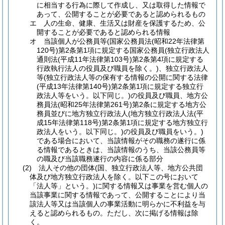
に相当する行為に際して作成し、又は取得した情報で
あって、公開することが必要であると認められるもの
エ
人の生命、健康、生活又は財産を保護するため、公
開することが必要であると認められる情報
オ
当該個人が公務員等
(国家公務員法
(昭和22年法律第
120号)
第2条第1項に規定する国家公務員
(独立行政法人
通則法
(平成11年法律第103号)
第2条第4項に規定する
行政執行法人の役員及び職員を除く。)
、独立行政法人
等
(独立行政法人等の保有する情報の公開に関する法律
(平成13年法律第140号)
第2条第1項に規定する独立行
政法人等をいう。以下同じ。)
の役員及び職員、地方公
務員法
(昭和25年法律第261号)
第2条に規定する地方公
務員並びに地方独立行政法人
(地方独立行政法人法
(平
成15年法律第118号)
第2条第1項に規定する地方独立行
政法人をいう。以下同じ。)
の役員及び職員をいう。)
である場合において、当該情報がその職務の遂行に係
る情報であるときは、当該情報のうち、当該公務員等
の職及び当該職務遂行の内容に係る部分
(2)
法人その他の団体
(国、独立行政法人等、地方公共団
体及び地方独立行政法人を除く。以下この号において
「法人等」という。)
に関する情報又は事業を営む個人の
当該事業に関する情報であって、公開することにより当
該法人等又は当該個人の事業活動に明らかに不利益を与
えると認められるもの。
ただし、次に掲げる情報は除
く。