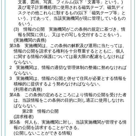
文書、図画、写真、フィルム
(以下「文書等」という。)
及び電子計算機処理に使用される磁気テープ、磁気ディ
スクその他これらに類するもの
(以下「磁気テープ等」と
いう。)
であって、当該実施機関が現に管理しているもの
をいう。
(3)
情報の公開 実施機関がこの条例の規定に基づき、情
報を閲覧に供し、又はその写しを交付することをいう。
(実施機関の責務)
第3条
実施機関は、この条例の解釈及び運用に当たっては、
情報の公開を請求する権利を十分尊重するとともに、個人
に関する情報の保護については最大限の配慮をしなければ
ならない。
2
実施機関は、情報の適切な管理体制の整備に努めなければ
ならない。
3
実施機関は、情報の公開と併せて住民が必要とする情報を
積極的に提供するよう努めなければならない。
(利用者の責務)
第4条
この条例の定めるところにより情報の公開を受けた者
は、当該情報をこの条例の目的に則し適正に使用しなけれ
ばならない。
第2章
情報の公開
(請求権者)
第5条
何人も、実施機関に対し、当該実施機関が管理する情
報の公開を請求することができる。
(公開しないことができる情報)