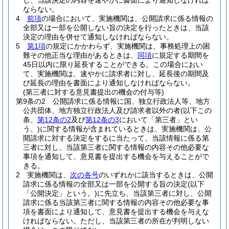
し、当該決定の内容を速やかに書面により通知しなければ
ならない。
4
前項
の場合において、実施機関は、公開請求に係る情報の
全部又は一部を公開しない旨の決定を行ったときは、当該
決定の理由を併せて通知しなければならない。
5
第1項
の規定にかかわらず、実施機関は、事務処理上の困
難その他正当な理由があるときは、
同項
に規定する期間を
45日以内に限り延長することができる。
この場合におい
て、実施機関は、速やかに請求者に対し、延長後の期間及
び延長の理由を書面により通知しなければならない。
(第三者に対する意見書提出の機会の付与等)
第9条の2
公開請求に係る情報に国、独立行政法人等、地方
公共団体、地方独立行政法人及び請求者以外の者
(以下この
条、
第12条の2
及び
第12条の3
において「第三者」とい
う。)
に関する情報が含まれているときは、実施機関は、公
開請求に対する決定をするに当たって、当該情報に係る第
三者に対し、当該第三者に関する情報の内容その他必要な
事項を通知して、意見書を提出する機会を与えることがで
きる。
2
実施機関は、
次の各号
のいずれかに該当するときは、公開
請求に係る情報の全部又は一部を公開する旨の決定
(以下
「公開決定」という。)
に先立ち、当該第三者に対し、公開
請求に係る当該第三者に関する情報の内容その他必要な事
項を書面により通知して、意見書を提出する機会を与えな
ければならない。
ただし、当該第三者の所在が判明しない