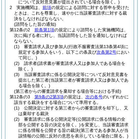
について反対意見書が提出されている場合を除く。)
2
実施機関は、
前項
の規定による諮問に対する答申を受けた
ときは、これを尊重し、速やかに当該審査請求に対する裁
決をしなければならない。
(諮問をした旨の通知)
第12条の2
前条第1項
の規定により諮問をした実施機関は、
次に掲げる者に対し、当該諮問をした旨を通知しなければ
ならない。
(1)
審査請求人及び参加人
(行政不服審査法第13条第4項に
規定する参加人をいう。以下この条及び
次条第2号
におい
て同じ。)
(2)
請求者
(請求書が審査請求人又は参加人である場合を
除く。)
(3)
当該審査請求に係る公開決定等について反対意見書を
提出した第三者
(当該第三者が審査請求人又は参加人であ
る場合を除く。)
(第三者からの審査請求を棄却する場合等における手続)
第12条の3
第9条の2第3項
の規定は、
次の各号
のいずれかに
該当する裁決をする場合について準用する。
(1)
公開決定に対する第三者からの審査請求を却下し、又
は棄却する裁決
(2)
審査請求に係る公開決定等
(公開請求に係る情報の全
部を公開する旨の決定を除く。)
を変更し、当該審査請求
に係る情報を公開する旨の裁決
(第三者である参加人が当
該情報の公開に反対の意思を表示している場合に限る。)