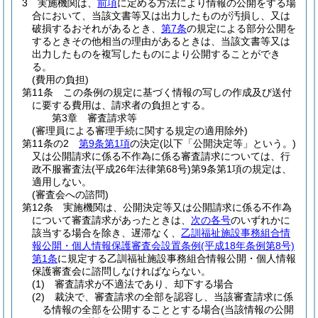
3
実施機関は、
前項
に定める方法により情報の公開をする場
合において、当該文書等又は出力したものが汚損し、又は
破損するおそれがあるとき、
第7条
の規定による部分公開を
するときその他相当の理由があるときは、当該文書等又は
出力したものを複写したものにより公開することができ
る。
(費用の負担)
第11条
この条例の規定に基づく情報の写しの作成及び送付
に要する費用は、請求者の負担とする。
第3章
審査請求等
(審理員による審理手続に関する規定の適用除外)
第11条の2
第9条第1項
の決定
(以下「公開決定等」という。)
又は公開請求に係る不作為に係る審査請求については、行
政不服審査法
(平成26年法律第68号)
第9条第1項の規定は、
適用しない。
(審査会への諮問)
第12条
実施機関は、公開決定等又は公開請求に係る不作為
について審査請求があったときは、
次の各号
のいずれかに
該当する場合を除き、遅滞なく、
乙訓福祉施設事務組合情
報公開・個人情報保護審査会設置条例
(平成18年条例第8号)
第1条
に規定する乙訓福祉施設事務組合情報公開・個人情報
保護審査会に諮問しなければならない。
(1)
審査請求が不適法であり、却下する場合
(2)
裁決で、審査請求の全部を認容し、当該審査請求に係
る情報の全部を公開することとする場合
(当該情報の公開