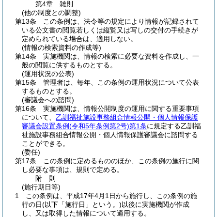
第4章
雑則
(他の制度との調整)
第13条
この条例は、法令等の規定により情報が記録されて
いる公文書の閲覧若しくは縦覧又は写しの交付の手続きが
定められている場合は、適用しない。
(情報の検索資料の作成等)
第14条
実施機関は、情報の検索に必要な資料を作成し、一
般の閲覧に供するものとする。
(運用状況の公表)
第15条
管理者は、毎年、この条例の運用状況について公表
するものとする。
(審議会への諮問)
第16条
実施機関は、情報公開制度の運用に関する重要事項
について、
乙訓福祉施設事務組合情報公開・個人情報保護
審議会設置条例
(令和5年条例第2号)
第1条
に規定する乙訓福
祉施設事務組合情報公開・個人情報保護審議会に諮問する
ことができる。
(委任)
第17条
この条例に定めるもののほか、この条例の施行に関
し必要な事項は、規則で定める。
附
則
(施行期日等)
1
この条例は、平成17年4月1日から施行し、この条例の施
行の日
(以下「施行日」という。)
以後に実施機関が作成
し、又は取得した情報について適用する。