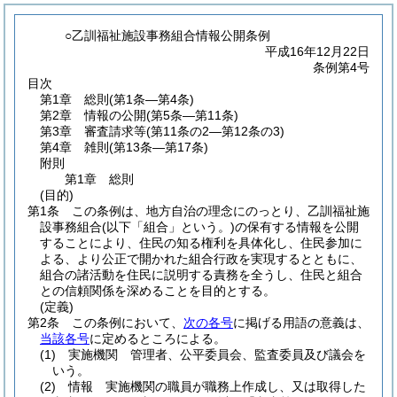
○乙訓福祉施設事務組合情報公開条例
平成16年12月22日
条例第4号
目次
第1章
総則
(第1条―第4条)
第2章
情報の公開
(第5条―第11条)
第3章
審査請求等
(第11条の2―第12条の3)
第4章
雑則
(第13条―第17条)
附則
第1章
総則
(目的)
第1条
この条例は、地方自治の理念にのっとり、乙訓福祉施
設事務組合
(以下「組合」という。)
の保有する情報を公開
することにより、住民の知る権利を具体化し、住民参加に
よる、より公正で開かれた組合行政を実現するとともに、
組合の諸活動を住民に説明する責務を全うし、住民と組合
との信頼関係を深めることを目的とする。
(定義)
第2条
この条例において、
次の各号
に掲げる用語の意義は、
当該各号
に定めるところによる。
(1)
実施機関 管理者、公平委員会、監査委員及び議会を
いう。
(2)
情報 実施機関の職員が職務上作成し、又は取得した