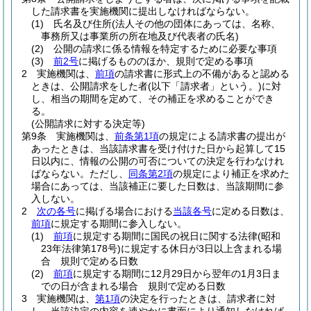
した請求書を実施機関に提出しなければならない。
(1)
氏名及び住所
(法人その他の団体にあっては、名称、
事務所又は事業所の所在地及び代表者の氏名)
(2)
公開の請求に係る情報を特定するために必要な事項
(3)
前2号
に掲げるもののほか、規則で定める事項
2
実施機関は、
前項
の請求書に形式上の不備があると認める
ときは、公開請求をした者
(以下「請求者」という。)
に対
し、相当の期間を定めて、その補正を求めることができ
る。
(公開請求に対する決定等)
第9条
実施機関は、
前条第1項
の規定による請求書の提出が
あったときは、当該請求書を受け付けた日から起算して15
日以内に、情報の公開の可否についての決定を行わなけれ
ばならない。
ただし、
同条第2項
の規定により補正を求めた
場合にあっては、当該補正に要した日数は、当該期間に参
入しない。
2
次の各号
に掲げる場合における
当該各号
に定める日数は、
前項
に規定する期間に参入しない。
(1)
前項
に規定する期間に国民の祝日に関する法律
(昭和
23年法律第178号)
に規定する休日が3日以上含まれる場
合 規則で定める日数
(2)
前項
に規定する期間に12月29日から翌年の1月3日ま
での日が含まれる場合 規則で定める日数
3
実施機関は、
第1項
の決定を行ったときは、請求者に対