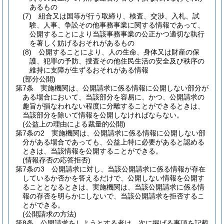
あるもの
(7)
組合又は国等が行う取締り、検査、交渉、入札、試
験、人事、争訟その他事務事業に関する情報であって、
公開することにより当該事務事業の公正かつ適切な執行
を著しく妨げるおそれがあるもの
(8)
公開することにより、人の生命、身体又は財産の保
護、犯罪の予防、捜査その他住民生活の安全及び秩序の
維持に支障が生ずるおそれがある情報
(部分公開)
第7条
実施機関は、公開請求に係る情報に公開しない部分が
ある場合において、当該部分を容易に、かつ、公開請求の
趣旨が損なわれない程度に分離することができるときは、
当該部分を除いて情報を公開しなければならない。
(公益上の理由による裁量的公開)
第7条の2
実施機関は、公開請求に係る情報に公開しない部
分がある場合であっても、公益上特に必要があると認める
ときは、当該情報を公開することができる。
(情報存否の応答拒否)
第7条の3
公開請求に対し、当該公開請求に係る情報が存在
しているか否かを答えるだけで、公開しない情報を公開す
ることとなるときは、実施機関は、当該公開請求に係る情
報の存否を明らかにしないで、当該公開請求を拒否するこ
とができる。
(公開請求の方法)
第8条
公開請求をしようとする者は、次に掲げる事項を記載